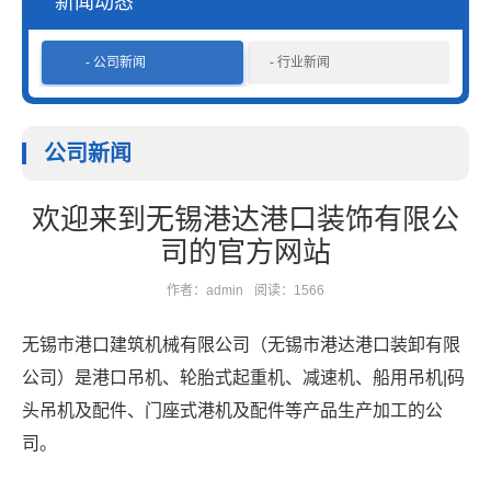
新闻动态
公司新闻
行业新闻
公司新闻
欢迎来到无锡港达港口装饰有限公
司的官方网站
作者：admin
阅读：1566
无锡市港口建筑机械有限公司（无锡市港达港口装卸有限
公司）是港口吊机、轮胎式起重机、减速机、船用吊机|码
头吊机及配件、门座式港机及配件等产品生产加工的公
司。